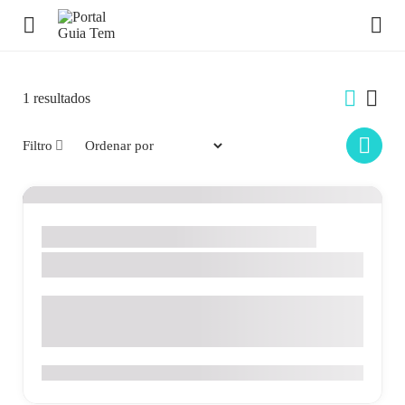
1
resultados
Filtro
Alimentos & Bebidas
Santo Antônio de Posse
Restaurante Cheiro Verde
Rua Santo Antônio, 845 - Centro - Santo Antônio de Posse
- SP
0