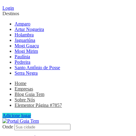
Login
Destinos
Amparo
Artur Nogueira
Holambra
Jaguariúna
Mogi Guaçu
Mogi Mirim
Paulínia
Pedreira
Santo Antônio de Posse
Serra Negra
Home
Empresas
Blog Guia Tem
Sobre Nós
Elementor Página #7857
Adicione lugar
Onde