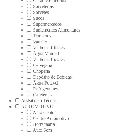
Curau e Pamonha
Sorveterias
Sorvetes
Sucos
Supermercados
Suplementos Alimentares
Temperos
Varejão
Vinhos e Licores
Água Mineral
Vinhos e Licores
Cervejaria
Choperia
Depósito de Bebidas
Água Potável
Refrigerantes
Cafeterias
Assistência Técnica
AUTOMOTIVO
Auto Center
Centro Automotivo
Borracharia
Auto Som