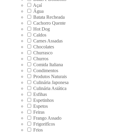
Açaí
Água
Batata Recheada
Cachorro Quente
Hot Dog
Caldos
Carnes Assadas
Chocolates
Churrasco
Churros
Comida Italiana
Condimentos
Produtos Naturais
Culinária Japonesa
Culinária Asiática
Esfihas
Espetinhos
Espetos
Feiras
Frango Assado
Frigorifícos
Frios