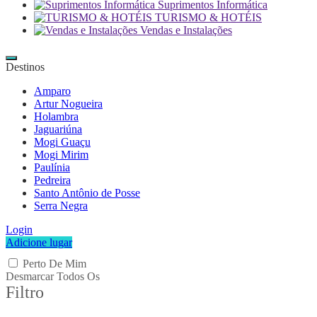
Suprimentos Informática
TURISMO & HOTÉIS
Vendas e Instalações
Destinos
Amparo
Artur Nogueira
Holambra
Jaguariúna
Mogi Guaçu
Mogi Mirim
Paulínia
Pedreira
Santo Antônio de Posse
Serra Negra
Login
Adicione lugar
Perto De Mim
Desmarcar Todos Os
Filtro