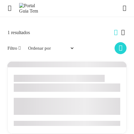
1
resultados
Filtro
Alimentos & Bebidas
Santo Antônio de Posse
Restaurante Cheiro Verde
Rua Santo Antônio, 845 - Centro - Santo Antônio de Posse
- SP
0