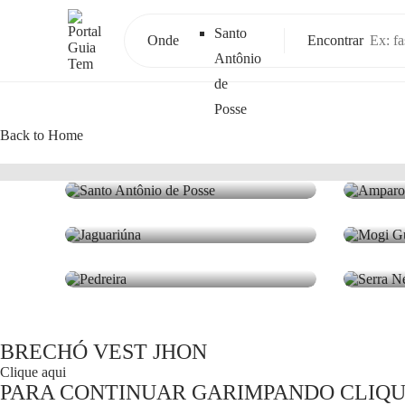
Santo
Onde
Encontrar
Antônio
de
Posse
Back to Home
Santo Antônio de Posse
Amp
9 lugares
0 luga
Jaguariúna
Mog
0 lugares
0 luga
Pedreira
Serr
0 lugares
0 luga
BRECHÓ VEST JHON
Clique aqui
PARA CONTINUAR GARIMPANDO CLIQU