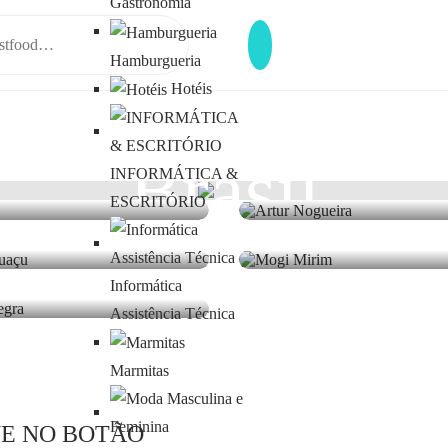
Gastronomia
Hamburgueria
Hotéis
Brasil
aro
Artur Nogueira
INFORMÁTICA &
res
0 lugares
ESCRITÓRIO
i Guaçu
Mogi Mirim
res
0 lugares
a Negra
res
Informática
Assistência Técnica
Marmitas
E NO BOTÃO