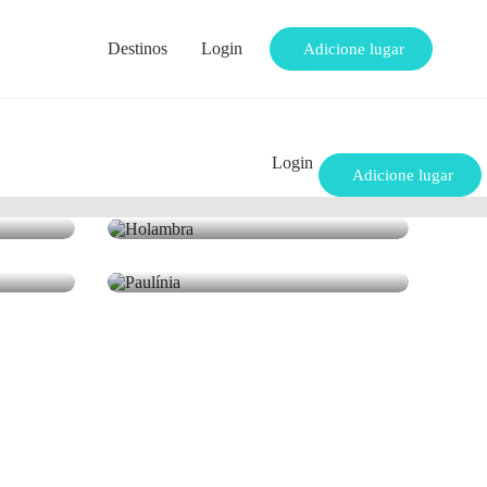
Destinos
Login
Adicione lugar
Login
Holambra
Adicione lugar
0 lugares
Paulínia
0 lugares