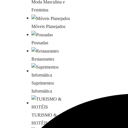
Moda Masculina e
Descubra coisas incríveis para
Feminina
fazer onde quer que vá.
Móveis Planejados
Pousadas
Tudo o que você precisa
Restaurantes
em um só lugar!
Suprimentos
Informática
TURISMO &
HOTÉIS