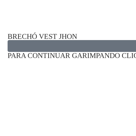
BRECHÓ VEST JHON
PARA CONTINUAR GARIMPANDO CLI
Descubra coisas incríveis para
fazer onde quer que vá.
Tudo o que você precisa